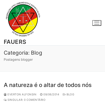
Pular
para
o
conteúdo
FAUERS
Categoria:
Blog
Postagens blogger
A natureza é o altar de todos nós
EVERTON ALFONSIN
09/06/2014
BLOG
SINGULAR: 0 COMENTÁRIO