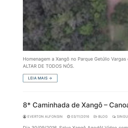
Homenagem a Xangô no Parque Getúlio Vargas
ALTAR DE TODOS NÓS.
LEIA MAIS →
8* Caminhada de Xangô – Cano
EVERTON ALFONSIN
03/11/2016
BLOG
SINGU
Dia 30/09/2016, Salve Xangô Agodô! Vídeo com