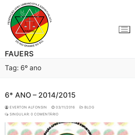
Pular
para
o
conteúdo
FAUERS
Tag:
6º ano
6* ANO – 2014/2015
EVERTON ALFONSIN
03/11/2016
BLOG
SINGULAR: 0 COMENTÁRIO