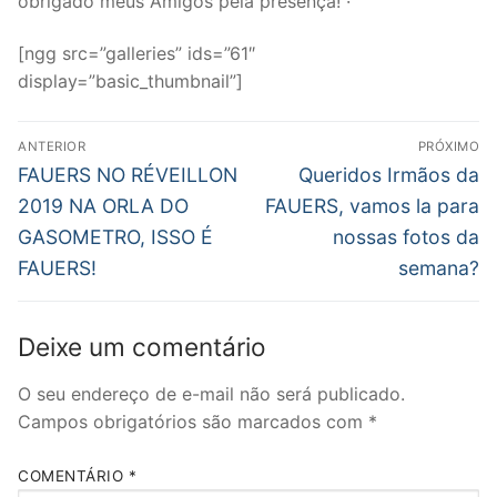
obrigado meus Amigos pela presença! ·
[ngg src=”galleries” ids=”61″
display=”basic_thumbnail”]
Navegação
ANTERIOR
PRÓXIMO
de
Post
Próximo
FAUERS NO RÉVEILLON
Queridos Irmãos da
anterior:
post:
Post
2019 NA ORLA DO
FAUERS, vamos la para
GASOMETRO, ISSO É
nossas fotos da
FAUERS!
semana?
Deixe um comentário
O seu endereço de e-mail não será publicado.
Campos obrigatórios são marcados com
*
COMENTÁRIO
*