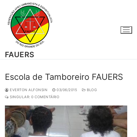
Pular
para
o
conteúdo
FAUERS
Escola de Tamboreiro FAUERS
EVERTON ALFONSIN
03/06/2015
BLOG
SINGULAR: 0 COMENTÁRIO