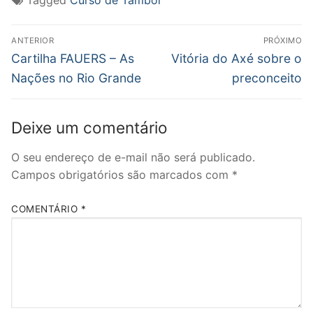
Navegação
ANTERIOR
PRÓXIMO
de
Post
Próximo
Cartilha FAUERS – As
Vitória do Axé sobre o
anterior:
post:
Post
Nações no Rio Grande
preconceito
Deixe um comentário
O seu endereço de e-mail não será publicado.
Campos obrigatórios são marcados com
*
COMENTÁRIO
*